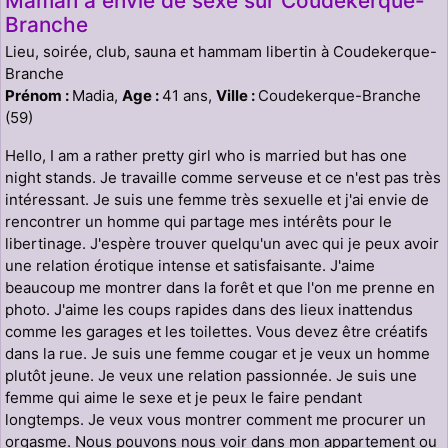
Maman a envie de sexe sur Coudekerque-
Branche
Lieu, soirée, club, sauna et hammam libertin à Coudekerque-
Branche
Prénom :
Madia,
Age :
41 ans,
Ville :
Coudekerque-Branche
(59)
Hello, I am a rather pretty girl who is married but has one
night stands. Je travaille comme serveuse et ce n'est pas très
intéressant. Je suis une femme très sexuelle et j'ai envie de
rencontrer un homme qui partage mes intérêts pour le
libertinage. J'espère trouver quelqu'un avec qui je peux avoir
une relation érotique intense et satisfaisante. J'aime
beaucoup me montrer dans la forêt et que l'on me prenne en
photo. J'aime les coups rapides dans des lieux inattendus
comme les garages et les toilettes. Vous devez être créatifs
dans la rue. Je suis une femme cougar et je veux un homme
plutôt jeune. Je veux une relation passionnée. Je suis une
femme qui aime le sexe et je peux le faire pendant
longtemps. Je veux vous montrer comment me procurer un
orgasme. Nous pouvons nous voir dans mon appartement ou