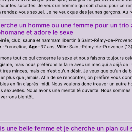
our les sucettes. Je veux un homme qui soit chaud pour ce re
 rendez-vous sexuel. Je ne veux que des jeunes garçons. Au re
herche un homme ou une femme pour un trio a
homane et adore le sexe
oirée, club, sauna et hammam libertin à Saint-Rémy-de-Proven
 :
Francelina,
Age :
37 ans,
Ville :
Saint-Rémy-de-Provence (13
mons tout ce qui concerne le sexe et nous faisons toujours cela
gisme, mais nous préférons le faire avec un mec qui a déjà de 
t très minces, mais ce n'est qu'un désir. Je veux quelqu'un de 
er plus que jamais. Afin de se rencontrer, on préfère vous d
bles en fin d'après-midi. Nous voulons donc trouver un autre
ns sexuelles. Nous avons une mentalité ouverte. Nous sommes 
verrons bientôt.
is une belle femme et je cherche un plan cu