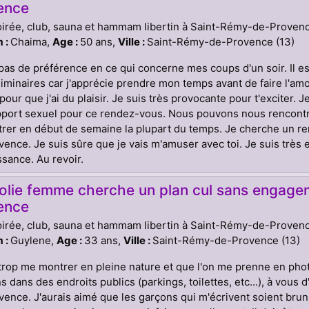
ence
oirée, club, sauna et hammam libertin à Saint-Rémy-de-Proven
 :
Chaima,
Age :
50 ans,
Ville :
Saint-Rémy-de-Provence (13)
 pas de préférence en ce qui concerne mes coups d'un soir. Il e
liminaires car j'apprécie prendre mon temps avant de faire l'am
 pour que j'ai du plaisir. Je suis très provocante pour t'exciter.
port sexuel pour ce rendez-vous. Nous pouvons nous rencontrer
rer en début de semaine la plupart du temps. Je cherche un r
ence. Je suis sûre que je vais m'amuser avec toi. Je suis très e
sance. Au revoir.
jolie femme cherche un plan cul sans engage
ence
oirée, club, sauna et hammam libertin à Saint-Rémy-de-Proven
 :
Guylene,
Age :
33 ans,
Ville :
Saint-Rémy-de-Provence (13)
trop me montrer en pleine nature et que l'on me prenne en photo.
ns dans des endroits publics (parkings, toilettes, etc...), à vou
ence. J'aurais aimé que les garçons qui m'écrivent soient brun