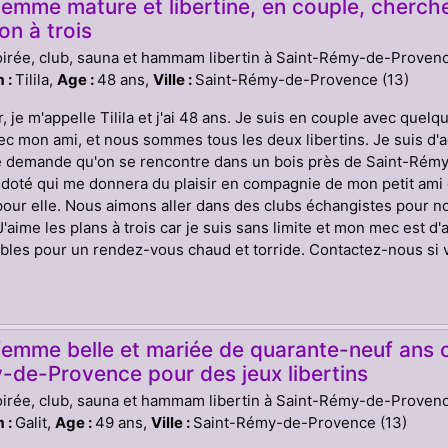
emme mature et libertine, en couple, cherche
ion à trois
oirée, club, sauna et hammam libertin à Saint-Rémy-de-Proven
 :
Tilila,
Age :
48 ans,
Ville :
Saint-Rémy-de-Provence (13)
, je m'appelle Tilila et j'ai 48 ans. Je suis en couple avec quel
ec mon ami, et nous sommes tous les deux libertins. Je suis d
 Je demande qu'on se rencontre dans un bois près de Saint-R
 doté qui me donnera du plaisir en compagnie de mon petit ami 
pour elle. Nous aimons aller dans des clubs échangistes pour
J'aime les plans à trois car je suis sans limite et mon mec est 
bles pour un rendez-vous chaud et torride. Contactez-nous si v
femme belle et mariée de quarante-neuf ans 
de-Provence pour des jeux libertins
oirée, club, sauna et hammam libertin à Saint-Rémy-de-Proven
 :
Galit,
Age :
49 ans,
Ville :
Saint-Rémy-de-Provence (13)