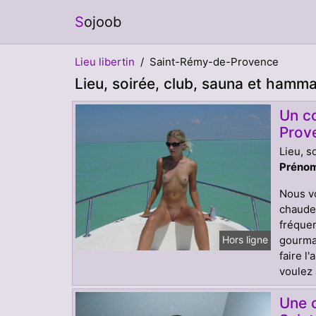
Sojoob
Lieu libertin
Saint-Rémy-de-Provence
Lieu, soirée, club, sauna et hamm
Un co
Prov
Lieu, s
Prénom
Nous v
chaudes
fréquen
gourman
Hors ligne
faire l
voulez 
Une c