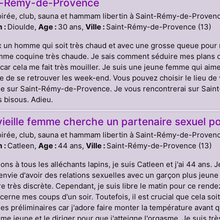
t-Rémy-de-Provence
oirée, club, sauna et hammam libertin à Saint-Rémy-de-Proven
 :
Dioulde,
Age :
30 ans,
Ville :
Saint-Rémy-de-Provence (13)
 un homme qui soit très chaud et avec une grosse queue pour 
me coquine très chaude. Je sais comment séduire mes plans cu
car cela me fait très mouiller. Je suis une jeune femme qui aime
e de se retrouver les week-end. Vous pouvez choisir le lieu de v
ée sur Saint-Rémy-de-Provence. Je vous rencontrerai sur Sain
 bisous. Adieu.
ieille femme cherche un partenaire sexuel po
oirée, club, sauna et hammam libertin à Saint-Rémy-de-Proven
 :
Catleen,
Age :
44 ans,
Ville :
Saint-Rémy-de-Provence (13)
ions à tous les alléchants lapins, je suis Catleen et j'ai 44 ans.
i envie d'avoir des relations sexuelles avec un garçon plus jeune 
re très discrète. Cependant, je suis libre le matin pour ce rend
cerne mes coups d'un soir. Toutefois, il est crucial que cela soit
les préliminaires car j'adore faire monter la température avant
e jeune et le diriger pour que j'atteigne l'orgasme. Je suis trè