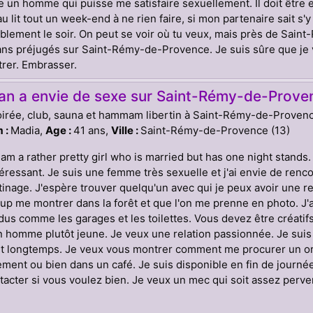
 un homme qui puisse me satisfaire sexuellement. Il doit être
au lit tout un week-end à ne rien faire, si mon partenaire sait s'
blement le soir. On peut se voir où tu veux, mais près de Sai
ns préjugés sur Saint-Rémy-de-Provence. Je suis sûre que je v
rer. Embrasser.
n a envie de sexe sur Saint-Rémy-de-Prove
oirée, club, sauna et hammam libertin à Saint-Rémy-de-Proven
 :
Madia,
Age :
41 ans,
Ville :
Saint-Rémy-de-Provence (13)
I am a rather pretty girl who is married but has one night stands
téressant. Je suis une femme très sexuelle et j'ai envie de re
rtinage. J'espère trouver quelqu'un avec qui je peux avoir une re
p me montrer dans la forêt et que l'on me prenne en photo. J'
dus comme les garages et les toilettes. Vous devez être créatif
 homme plutôt jeune. Je veux une relation passionnée. Je suis 
t longtemps. Je veux vous montrer comment me procurer un o
ment ou bien dans un café. Je suis disponible en fin de journée
acter si vous voulez bien. Je veux un mec qui soit assez perver