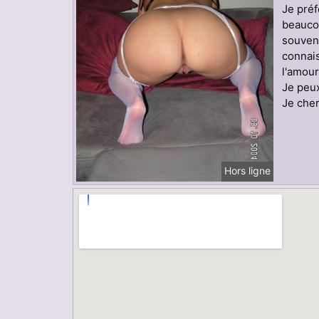
Je préf
beaucou
souvent
connais
l'amou
Je peux
Je cher
Hors ligne