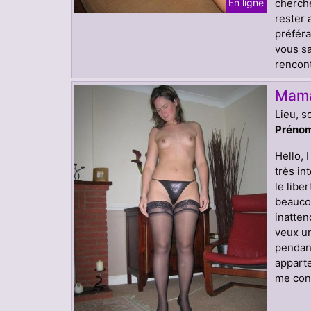
cherche
En ligne
rester 
préféra
vous sa
rencont
Mama
Lieu, s
Prénom
Hello, 
très in
le libe
beaucou
inatten
veux un
pendan
apparte
me cont