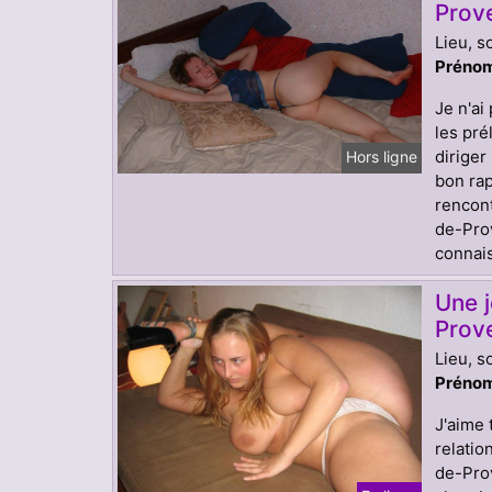
Prov
Lieu, s
Prénom
Je n'ai
les pré
diriger
Hors ligne
bon rap
rencont
de-Prov
connais
Une 
Prov
Lieu, s
Prénom
J'aime 
relatio
de-Prov