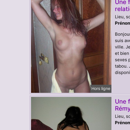
Une f
relat
Lieu, s
Prénom
Bonjour
suis av
ville.
et bien
sexes 
tabou. 
disponi
Hors ligne
Une 
Rémy-
Lieu, s
Prénom