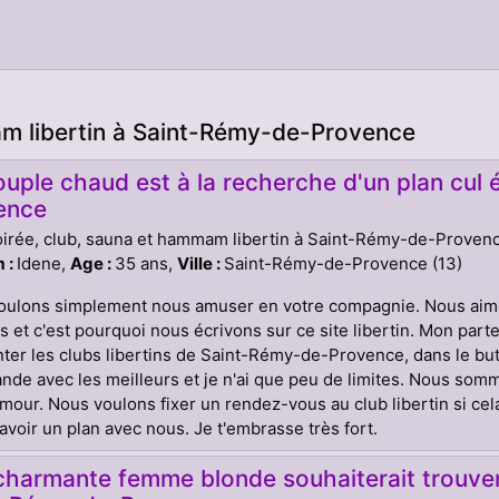
am libertin à Saint-Rémy-de-Provence
uple chaud est à la recherche d'un plan cul
ence
oirée, club, sauna et hammam libertin à Saint-Rémy-de-Proven
 :
Idene,
Age :
35 ans,
Ville :
Saint-Rémy-de-Provence (13)
oulons simplement nous amuser en votre compagnie. Nous aimo
 et c'est pourquoi nous écrivons sur ce site libertin. Mon pa
ter les clubs libertins de Saint-Rémy-de-Provence, dans le bu
de avec les meilleurs et je n'ai que peu de limites. Nous som
'amour. Nous voulons fixer un rendez-vous au club libertin si cel
avoir un plan avec nous. Je t'embrasse très fort.
harmante femme blonde souhaiterait trouver