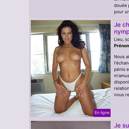
douée p
pour un
Je c
nymp
Lieu, s
Prénom
Nous ai
l'échan
pénis e
m'amus
disponi
relatio
nous re
En ligne
Je su