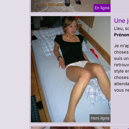
En ligne
Une j
Lieu, s
Prénom
Je m'ap
choses 
suis un
retrouv
style e
choses 
attenda
vous ne
Hors ligne