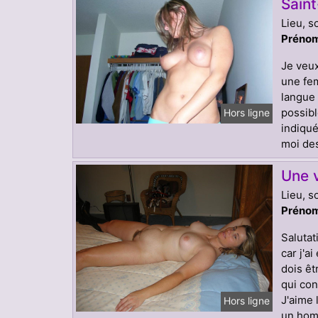
Sain
Lieu, s
Prénom
Je veux
une fem
langue 
possibl
Hors ligne
indiqu
moi des
Une v
Lieu, s
Prénom
Salutat
car j'a
dois êt
qui con
J'aime 
Hors ligne
un homm