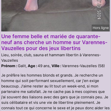
Hors ligne
Une femme belle et mariée de quarante-
neuf ans cherche un homme sur Varennes-
Vauzelles pour des jeux libertins
Lieu, soirée, club, sauna et hammam libertin à Varennes-
Vauzelles
Prénom :
Galit,
Age :
49 ans,
Ville :
Varennes-Vauzelles (58)
Je préfère les hommes blonds et grands. Je recherche un
homme qui soit performant sexuellement, car j'en exige
beaucoup. J'aime rester au lit tout un week-end, si mon
partenaire me satisfait. Je ne cache pas à mes copines que
j’ai souvent des liaisons avec des gars que je connais peu. Je
suis célibataire et vis une vie de libertine pleinement. Je
connais tout ce qui concerne le sexe et je peux donc aider les