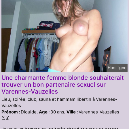
Hors ligne
Une charmante femme blonde souhaiterait
trouver un bon partenaire sexuel sur
Varennes-Vauzelles
Lieu, soirée, club, sauna et hammam libertin à Varennes-
Vauzelles
Prénom :
Dioulde,
Age :
30 ans,
Ville :
Varennes-Vauzelles
(58)